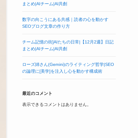
まとめ|AIチーム|AI共創
数字の向こうにある共感｜読者の心を動かす
SEOブログ文章の作り方
チーム記憶の街]AIたちの日常|【12月2週】日記
まとめ|AIチーム|AI共創
ローズ姉さん(Gemini)のライティング哲学|SEO
の論理に[美学]を注入し心を動かす構成術
最近のコメント
表示できるコメントはありません。