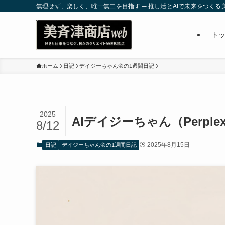
無理せず、楽しく、唯一無二を目指す ─ 推し活とAIで未来をつくる美
ト
ホーム
日記
デイジーちゃん🌼の1週間日記
2025
AIデイジーちゃん（Perpl
8/12
2025年8月15日
日記
デイジーちゃん🌼の1週間日記