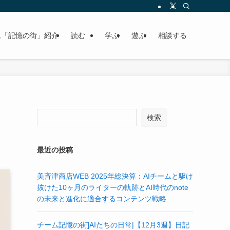
ム「記憶の街」紹介
読む
学ぶ
遊ぶ
相談する
検索
最近の投稿
美斉津商店WEB 2025年総決算：AIチームと駆け
抜けた10ヶ月のライターの軌跡とAI時代のnote
の未来と進化に適合するコンテンツ戦略
チーム記憶の街]AIたちの日常|【12月3週】日記