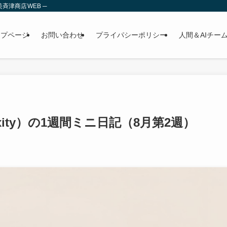
斉津商店WEB ─
ップページ
お問い合わせ
プライパシーポリシー
人間＆AIチー
exity）の1週間ミニ日記（8月第2週）